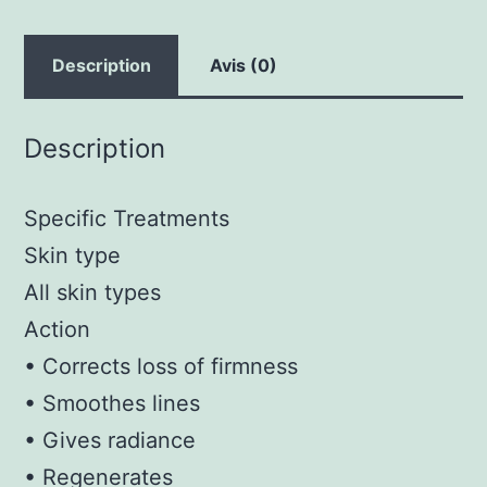
30ml
Description
Avis (0)
Description
Specific Treatments
Skin type
All skin types
Action
• Corrects loss of firmness
• Smoothes lines
• Gives radiance
• Regenerates