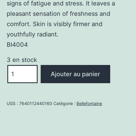
signs of fatigue and stress. It leaves a
pleasant sensation of freshness and
comfort. Skin is visibly firmer and
youthfully radiant.
BI4004
3 en stock
quantité
Ajouter au panier
de
BI4004
Up-
UGS :
7640112440160
Catégorie :
Bellefontaine
lift
firming
golden
serum