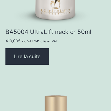
BA5004 UltraLift neck cr 50ml
410,00
€
inc VAT
341,67
€
ex VAT
Lire la suite