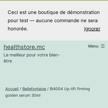
Aller
au
Ceci est une boutique de démonstration
contenu
pour test — aucune commande ne sera
honorée.
Ignorer
healthstore.mc
Menu
Le meilleur pour votre bien-
être
Accueil
/
Bellefontaine
/ BI4004 Up-lift firming
golden serum 30ml