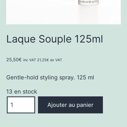
Laque Souple 125ml
25,50
€
inc VAT
21,25
€
ex VAT
Gentle-hold styling spray. 125 ml
13 en stock
quantité
Ajouter au panier
de
Laque
Souple